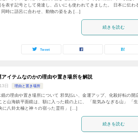
刻を表す記号として発達し、占いにも使われてきました。 日本に伝わ
同時に語呂に合わせ、動物の姿をあ […]
続きを読む
Tweet
運アイテムなのかの理由や置き場所を解説
13日
理由と置き場所
水鏡の理由や置き場所について 邪気払い、金運アップ、化殺好転の開
こと山海鎮平面鏡は、額に入った鏡の上に、 「龍気みなぎる山」 「
央に八卦太極と神々の宿った霊符」 […]
続きを読む