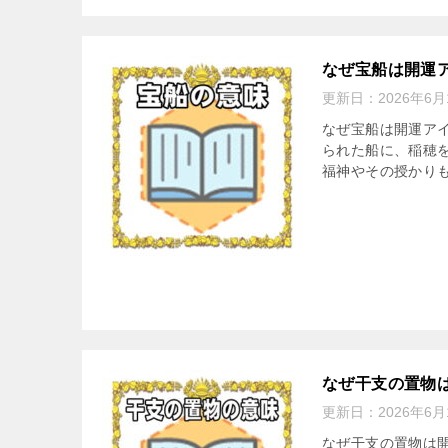
なぜ宝船は開運
更新日：
2026年6月
なぜ宝船は開運アイ
られた船に、稲穂
福神やその授かりも
なぜ干支の置物
更新日：
2026年6月
なぜ干支の置物は開