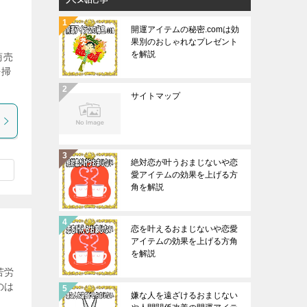
開運アイテムの秘密.comは効
果別のおしゃれなプレゼント
を解説
商売
を掃
サイトマップ
絶対恋が叶うおまじないや恋
愛アイテムの効果を上げる方
角を解説
恋を叶えるおまじないや恋愛
アイテムの効果を上げる方角
を解説
苦労
のは
嫌な人を遠ざけるおまじない