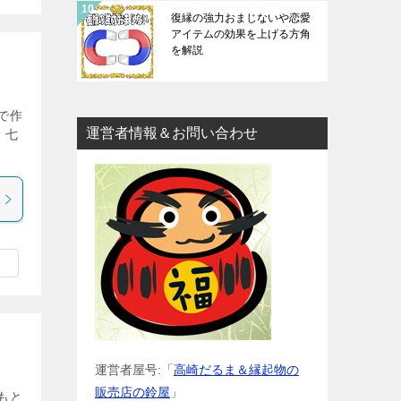
復縁の強力おまじないや恋愛
アイテムの効果を上げる方角
を解説
で作
運営者情報＆お問い合わせ
、七
運営者屋号:「
高崎だるま＆縁起物の
販売店の鈴屋
」
もと