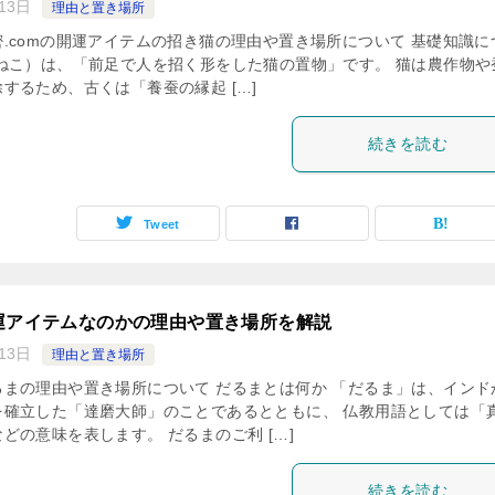
13日
理由と置き場所
.comの開運アイテムの招き猫の理由や置き場所について 基礎知識に
ねこ）は、「前足で人を招く形をした猫の置物」です。 猫は農作物や
するため、古くは「養蚕の縁起 […]
続きを読む
Tweet
運アイテムなのかの理由や置き場所を解説
13日
理由と置き場所
まの理由や置き場所について だるまとは何か 「だるま」は、インド
を確立した「達磨大師」のことであるとともに、 仏教用語としては「
どの意味を表します。 だるまのご利 […]
続きを読む