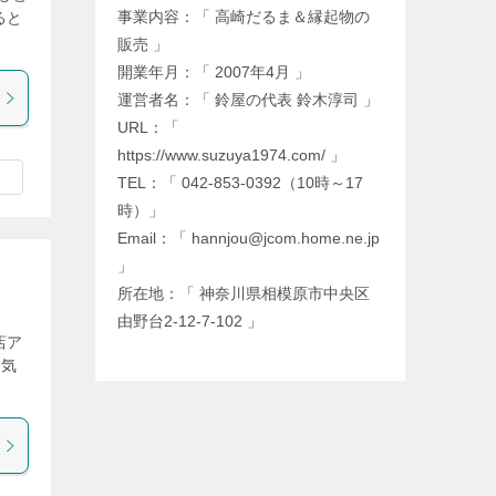
事業内容：「 高崎だるま＆縁起物の
ると
販売 」
開業年月：「 2007年4月 」
運営者名：「 鈴屋の代表 鈴木淳司 」
URL：「
https://www.suzuya1974.com/ 」
TEL：「 042-853-0392（10時～17
時）」
Email：「 hannjou@jcom.home.ne.jp
」
所在地：「 神奈川県相模原市中央区
由野台2-12-7-102 」
店ア
生気