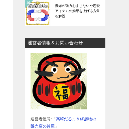
復縁の強力おまじないや恋愛
アイテムの効果を上げる方角
を解説
運営者情報＆お問い合わせ
運営者屋号:「
高崎だるま＆縁起物の
販売店の鈴屋
」