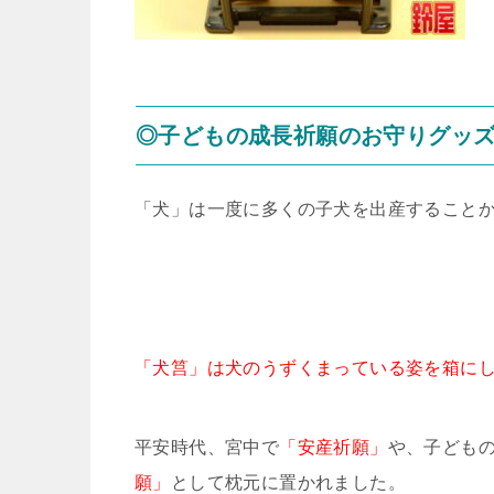
◎子どもの成長祈願のお守りグッ
「犬」は一度に多くの子犬を出産すること
「犬筥」は犬のうずくまっている姿を箱に
平安時代、宮中で
「安産祈願」
や、子ども
願」
として枕元に置かれました。