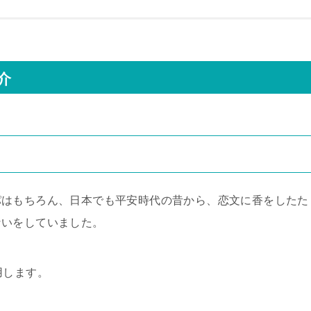
介
パはもちろん、日本でも平安時代の昔から、恋文に香をしたた
ないをしていました。
用します。