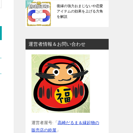
復縁の強力おまじないや恋愛
アイテムの効果を上げる方角
を解説
運営者情報＆お問い合わせ
運営者屋号:「
高崎だるま＆縁起物の
販売店の鈴屋
」